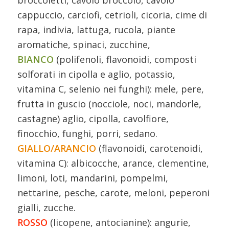
broccoletti, cavolo broccolo, cavolo
cappuccio, carciofi, cetrioli, cicoria, cime di
rapa, indivia, lattuga, rucola, piante
aromatiche, spinaci, zucchine,
BIANCO
(polifenoli, flavonoidi, composti
solforati in cipolla e aglio, potassio,
vitamina C, selenio nei funghi): mele, pere,
frutta in guscio (nocciole, noci, mandorle,
castagne) aglio, cipolla, cavolfiore,
finocchio, funghi, porri, sedano.
GIALLO/ARANCIO
(flavonoidi, carotenoidi,
vitamina C): albicocche, arance, clementine,
limoni, loti, mandarini, pompelmi,
nettarine, pesche, carote, meloni, peperoni
gialli, zucche.
ROSSO
(licopene, antocianine): angurie,