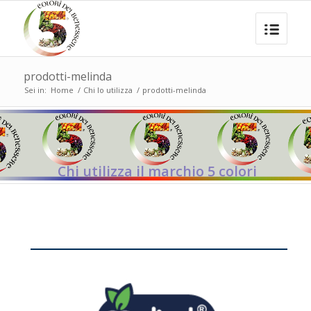
prodotti-melinda
Sei in:
Home
/
Chi lo utilizza
/
prodotti-melinda
Chi utilizza il marchio 5 colori