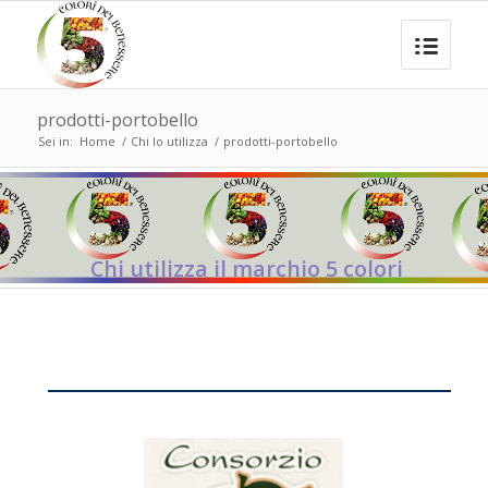
prodotti-portobello
Sei in:
Home
/
Chi lo utilizza
/
prodotti-portobello
Chi utilizza il marchio 5 colori