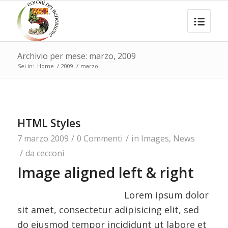
Archivio per mese: marzo, 2009
Sei in:
Home
/
2009
/
marzo
HTML Styles
7 marzo 2009
/
0 Commenti
/
in
Images
,
News
/
da
cecconi
Image aligned left & right
Lorem ipsum dolor
sit amet, consectetur adipisicing elit, sed
do eiusmod tempor incididunt ut labore et