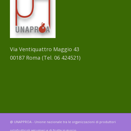
Via Ventiquattro Maggio 43
00187 Roma (Tel. 06 424521)
@ UNAPPROA - Unione nazionale tra le organizzazioni di produttori
ortofrutticoli agrumari e di frutta in guscio